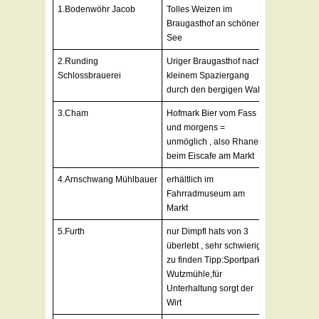
1.Bodenwöhr Jacob
Tolles Weizen im
Braugasthof an schönem
See
2.Runding
Uriger Braugasthof nach
Schlossbrauerei
kleinem Spaziergang
durch den bergigen Wald
3.Cham
Hofmark Bier vom Fass
und morgens =
unmöglich , also Rhaner
beim Eiscafe am Markt
4.Arnschwang Mühlbauer
erhältlich im
Fahrradmuseum am
Markt
5.Furth
nur Dimpfl hats von 3
überlebt , sehr schwierig
zu finden Tipp:Sportpark
Wutzmühle,für
Unterhaltung sorgt der
Wirt