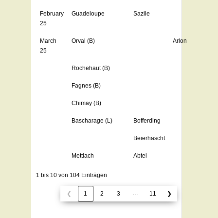
February
Guadeloupe
Sazile
25
March
Orval (B)
Arlon
25
Rochehaut (B)
Fagnes (B)
Chimay (B)
Bascharage (L)
Bofferding
Beierhascht
Mettlach
Abtei
1 bis 10 von 104 Einträgen
…
❮
1
2
3
11
❯