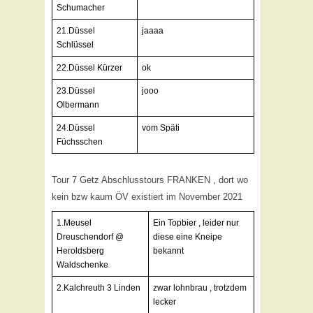
Schumacher
21.Düssel
jaaaa
Schlüssel
22.Düssel Kürzer
ok
23.Düssel
jooo
Olbermann
24.Düssel
vom Späti
Füchsschen
Tour 7 Getz Abschlusstours FRANKEN , dort wo
kein bzw kaum ÖV existiert im November 2021
1.Meusel
Ein Topbier , leider nur
Dreuschendorf @
diese eine Kneipe
Heroldsberg
bekannt
Waldschenke
2.Kalchreuth 3 Linden
zwar lohnbrau , trotzdem
lecker