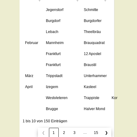
Jegenstorf
Schmitte
Burgdorf
Burgdorfer
Lebach
Theelbräu
Februar
Mannheim
Brauquadrat
Frankfurt
12 Apostel
Frankfurt
Braustil
März
Trippstadt
Unterhammer
April
Izegem
Kasteel
Westvleteren
Trappiste
Kortrijk
Brugge
Halver Mond
1 bis 10 von 150 Einträgen
…
❮
1
2
3
15
❯