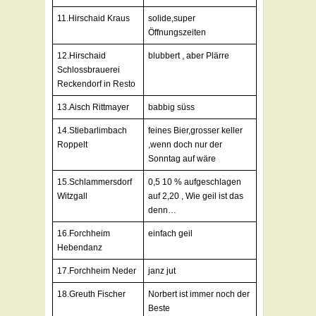
11.Hirschaid Kraus
solide,super
Öffnungszeiten
12.Hirschaid
blubbert , aber Plärre
Schlossbrauerei
Reckendorf in Resto
13.Aisch Rittmayer
babbig süss
14.Stiebarlimbach
feines Bier,grosser keller
Roppelt
,wenn doch nur der
Sonntag auf wäre
15.Schlammersdorf
0,5 10 % aufgeschlagen
Witzgall
auf 2,20 , Wie geil ist das
denn…
16.Forchheim
einfach geil
Hebendanz
17.Forchheim Neder
janz jut
18.Greuth Fischer
Norbert ist immer noch der
Beste