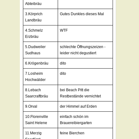
Abteibräu
3.Körprich
Gutes Dunkles dieses Mal
Landbräu
4.Schmelz
WTF
Erzbräu
5.Dudweiler
schlechte Öffnungszeizen -
Sudhaus
leider nicht degustiert
6.Krögenbräu
dito
7.Losheim
dito
Hochwälder
8.Lebach
bei Beach Pitt die
Saarcraftbräu
Restbestände vernichtet
9.Orval
der Himmel auf Erden
10.Florenville
einfach schön im
Saint Helene
Brauereibiergarten
11.Merzig
feine Bierchen