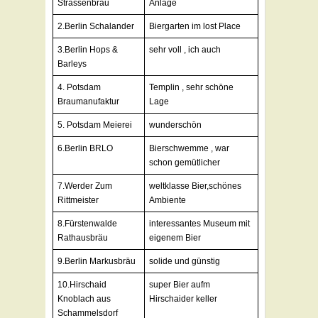
Strassenbräu
Anlage
2.Berlin Schalander
Biergarten im lost Place
3.Berlin Hops &
sehr voll , ich auch
Barleys
4. Potsdam
Templin , sehr schöne
Braumanufaktur
Lage
5. Potsdam Meierei
wunderschön
6.Berlin BRLO
Bierschwemme , war
schon gemütlicher
7.Werder Zum
weltklasse Bier,schönes
Rittmeister
Ambiente
8.Fürstenwalde
interessantes Museum mit
Rathausbräu
eigenem Bier
9.Berlin Markusbräu
solide und günstig
10.Hirschaid
super Bier aufm
Knoblach aus
Hirschaider keller
Schammelsdorf