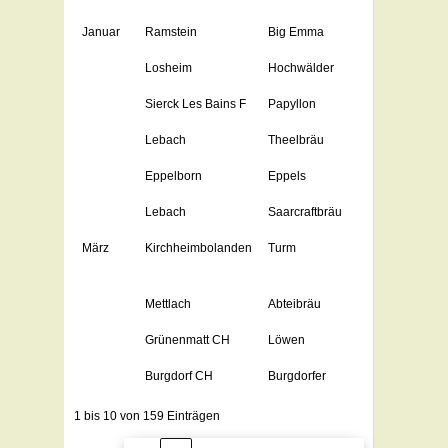
Januar
Ramstein
Big Emma
Losheim
Hochwälder
Sierck Les Bains F
Papyllon
Lebach
Theelbräu
Eppelborn
Eppels
Lebach
Saarcraftbräu
März
Kirchheimbolanden
Turm
Mettlach
Abteibräu
Grünenmatt CH
Löwen
Burgdorf CH
Burgdorfer
1 bis 10 von 159 Einträgen