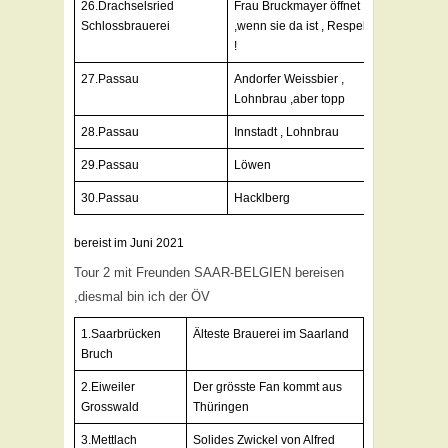
26.Drachselsried
Frau Bruckmayer öffnet
Schlossbrauerei
,wenn sie da ist , Respekt
!
27.Passau
Andorfer Weissbier ,
Lohnbrau ,aber topp
28.Passau
Innstadt , Lohnbrau
29.Passau
Löwen
30.Passau
Hacklberg
bereist im Juni 2021
Tour 2 mit Freunden SAAR-BELGIEN bereisen
,diesmal bin ich der ÖV
1.Saarbrücken
Älteste Brauerei im Saarland
Bruch
2.Eiweiler
Der grösste Fan kommt aus
Grosswald
Thüringen
3.Mettlach
Solides Zwickel von Alfred