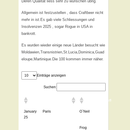
Deren Qualität liess sehr zu wünschen übrig.
Allgemein ist festzustellen , dass Craftbeer nicht
mehr in ist.Es gab viele Schliessungen und
Insolvenzen 2025 , sogar Rogue in USA in
bankrott.
Es wurden wieder einige neue Länder besucht wie
Moldawien,Transnistrien,St.Lucia,Dominica,Guad
eloupe,Martinique.Die 100 kommen immer näher.
Einträge anzeigen
Suchen:
Brauereibesuche
Bierfestivals
January
Paris
O`Neil
25
Frog