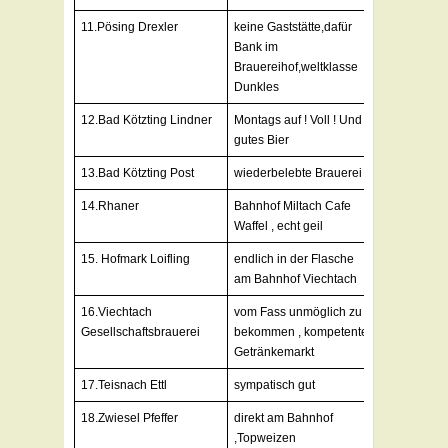
11.Pösing Drexler
keine Gaststätte,dafür
Bank im
Brauereihof,weltklasse
Dunkles
12.Bad Kötzting Lindner
Montags auf ! Voll ! Und
gutes Bier
13.Bad Kötzting Post
wiederbelebte Brauerei
14.Rhaner
Bahnhof Miltach Cafe
Waffel , echt geil
15. Hofmark Loifling
endlich in der Flasche
am Bahnhof Viechtach
16.Viechtach
vom Fass unmöglich zu
Gesellschaftsbrauerei
bekommen , kompetenter
Getränkemarkt
17.Teisnach Ettl
sympatisch gut
18.Zwiesel Pfeffer
direkt am Bahnhof
,Topweizen