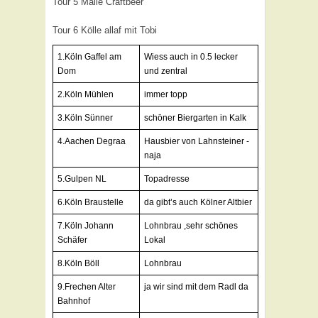
Tour 5 Malle Craftbeer
Tour 6 Kölle allaf mit Tobi
1.Köln Gaffel am
Wiess auch in 0.5 lecker
Dom
und zentral
2.Köln Mühlen
immer topp
3.Köln Sünner
schöner Biergarten in Kalk
4.Aachen Degraa
Hausbier von Lahnsteiner -
naja
5.Gulpen NL
Topadresse
6.Köln Braustelle
da gibt’s auch Kölner Altbier
7.Köln Johann
Lohnbrau ,sehr schönes
Schäfer
Lokal
8.Köln Böll
Lohnbrau
9.Frechen Alter
ja wir sind mit dem Radl da
Bahnhof