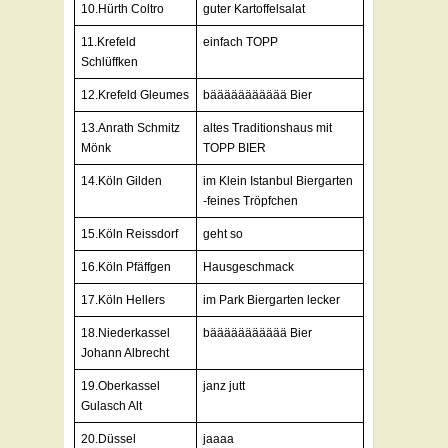
10.Hürth Coltro
guter Kartoffelsalat
11.Krefeld
einfach TOPP
Schlüffken
12.Krefeld Gleumes
bäääääääääää Bier
13.Anrath Schmitz
altes Traditionshaus mit
Mönk
TOPP BIER
14.Köln Gilden
im Klein Istanbul Biergarten
-feines Tröpfchen
15.Köln Reissdorf
geht so
16.Köln Pfäffgen
Hausgeschmack
17.Köln Hellers
im Park Biergarten lecker
18.Niederkassel
bäääääääääää Bier
Johann Albrecht
19.Oberkassel
janz jutt
Gulasch Alt
20.Düssel
jaaaa