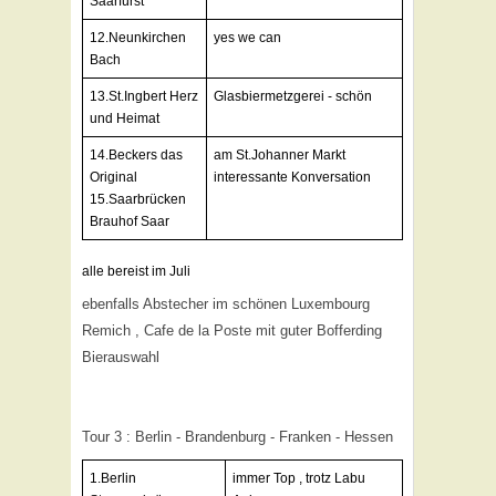
Saarfürst
12.Neunkirchen
yes we can
Bach
13.St.Ingbert Herz
Glasbiermetzgerei - schön
und Heimat
14.Beckers das
am St.Johanner Markt
Original
interessante Konversation
15.Saarbrücken
Brauhof Saar
alle bereist im Juli
ebenfalls Abstecher im schönen Luxembourg
Remich , Cafe de la Poste mit guter Bofferding
Bierauswahl
Tour 3 : Berlin - Brandenburg - Franken - Hessen
1.Berlin
immer Top , trotz Labu