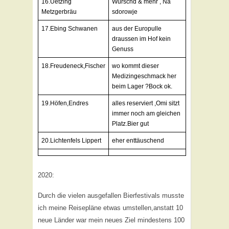
16.Uetzing
Wurschd & mehr , Na
Metzgerbräu
sdorowje
17.Ebing Schwanen
aus der Europulle
draussen im Hof kein
Genuss
18.Freudeneck,Fischer
wo kommt dieser
Medizingeschmack her
beim Lager ?Bock ok.
19.Höfen,Endres
alles reserviert ,Omi sitzt
immer noch am gleichen
Platz.Bier gut
20.Lichtenfels Lippert
eher enttäuschend
2020:
Durch die vielen ausgefallen Bierfestivals musste
ich meine Reisepläne etwas umstellen,anstatt 10
neue Länder war mein neues Ziel mindestens 100