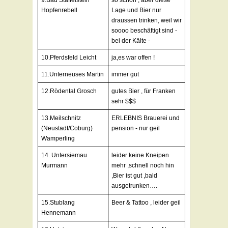
9.Bad Staffelstein
so schön , aber diese
Hopfenrebell
Lage und Bier nur
draussen trinken, weil wir
soooo beschäftigt sind -
bei der Kälte -
10.Pferdsfeld Leicht
ja,es war offen !
11.Unterneuses Martin
immer gut
12.Rödental Grosch
gutes Bier , für Franken
sehr $$$
13.Meilschnitz
ERLEBNIS Brauerei und
(Neustadt/Coburg)
pension - nur geil
Wamperling
14. Untersiemau
leider keine Kneipen
Murmann
mehr ,schnell noch hin
,Bier ist gut ,bald
ausgetrunken….
15.Stublang
Beer & Tattoo , leider geil
Hennemann