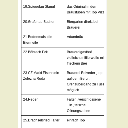
19.Spiegelau Stangl
das Original in den
Bräustuben mit Top Pizza
20.Grafenau Bucher
Biergarten direkt bei
Brauerei
21.Bodenmais ,die
Adambräu
Biermeile
22.Böbrach Eck
Brauereigasthof ,
vielleicht mittlerweile mit
frischem Bier
23.CZ Markt Eisenstein
Brauerei Belveder , top
Zelezna Ruda
auf dem Berg ,
Grenzübergang zu Fuss
möglich
24.Regen
Falter , verschlossene
Tür , falsche
Öffnungszeiten
25.Drachselsried Falter
einfach Top