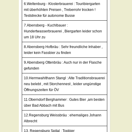
6.Weltenburg - Klosterbrauerei : Touribiergarten
mit überhöhten Preisen , Treberrohr trocken !
Teststrecke für autonome Busse
7.Abensberg - Kuchlbauer :
Hundertwasserbrauerei , Biergarten leider schon
um 18 Uhr zu
8.Abensberg Hofbräu : Sehr freundliche Inhaber ,
leider kein Fassbier zu finden
9.Abensberg Ottenbräu : Auch nur in der Flasche
gefunden
10.Herrnwahlthann Stangl : Alte Traditionsbrauerei
neu belebt , mit Storchennest , leider ungünstige
Öffnungszeiten für ÖV
11.Oberndorf Berghammer : Gutes Bier ,am besten
über Bad Abbach mit Bus
12.Regensburg Weissbräu : ehemaliges Johann
Albrecht
13. Regensburg Spital : Topbier