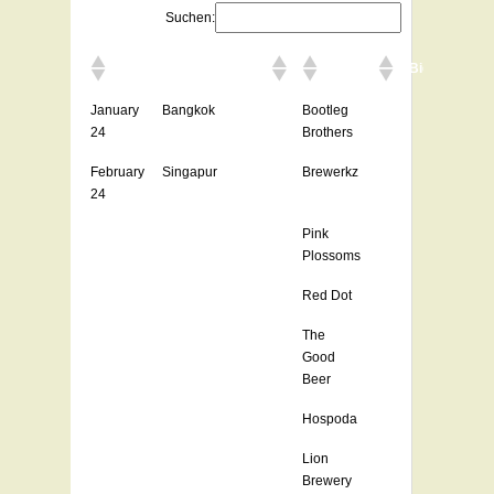
Suchen:
Brauereibesuche
Bierfestivals
January
Bangkok
Bootleg
24
Brothers
February
Singapur
Brewerkz
24
Pink
Plossoms
Red Dot
The
Good
Beer
Hospoda
Lion
Brewery