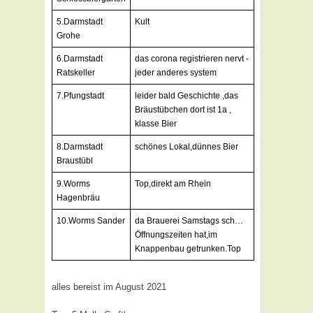
5.Darmstadt
Kult
Grohe
6.Darmstadt
das corona registrieren nervt -
Ratskeller
jeder anderes system
7.Pfungstadt
leider bald Geschichte ,das
Bräustübchen dort ist 1a ,
klasse Bier
8.Darmstadt
schönes Lokal,dünnes Bier
Braustübl
9.Worms
Top,direkt am Rhein
Hagenbräu
10.Worms Sander
da Brauerei Samstags sch…
Öffnungszeiten hat,im
Knappenbau getrunken.Top
alles bereist im August 2021