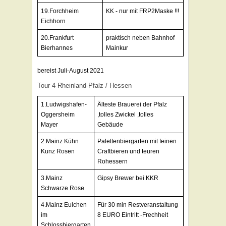
19.Forchheim
KK - nur mit FRP2Maske !!!
Eichhorn
20.Frankfurt
praktisch neben Bahnhof
Bierhannes
Mainkur
bereist Juli-August 2021
Tour 4 Rheinland-Pfalz / Hessen
1.Ludwigshafen-
Älteste Brauerei der Pfalz
Oggersheim
,tolles Zwickel ,tolles
Mayer
Gebäude
2.Mainz Kühn
Palettenbiergarten mit feinen
Kunz Rosen
Craftbieren und teuren
Rohessern
3.Mainz
Gipsy Brewer bei KKR
Schwarze Rose
4.Mainz Eulchen
Für 30 min Restveranstaltung
im
8 EURO Eintritt -Frechheit
Schlossbiergarten