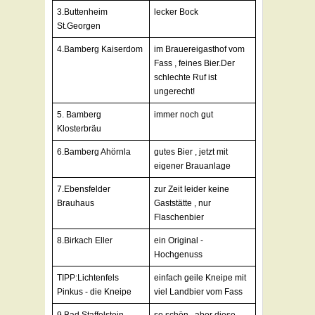
3.Buttenheim
lecker Bock
St.Georgen
4.Bamberg Kaiserdom
im Brauereigasthof vom
Fass , feines Bier.Der
schlechte Ruf ist
ungerecht!
5. Bamberg
immer noch gut
Klosterbräu
6.Bamberg Ahörnla
gutes Bier , jetzt mit
eigener Brauanlage
7.Ebensfelder
zur Zeit leider keine
Brauhaus
Gaststätte , nur
Flaschenbier
8.Birkach Eller
ein Original -
Hochgenuss
TIPP:Lichtenfels
einfach geile Kneipe mit
Pinkus - die Kneipe
viel Landbier vom Fass